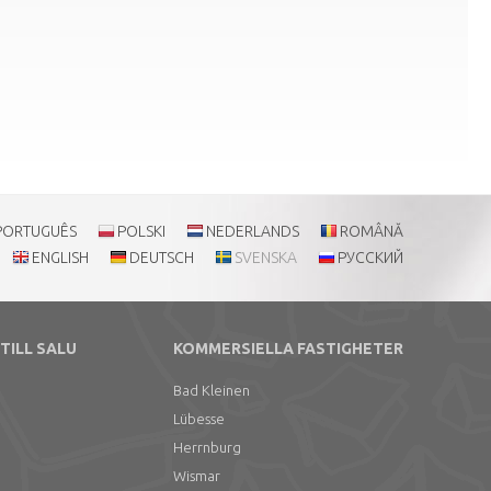
PORTUGUÊS
POLSKI
NEDERLANDS
ROMÂNĂ
ENGLISH
DEUTSCH
SVENSKA
РУССКИЙ
TILL SALU
KOMMERSIELLA FASTIGHETER
Bad Kleinen
Lübesse
Herrnburg
Wismar