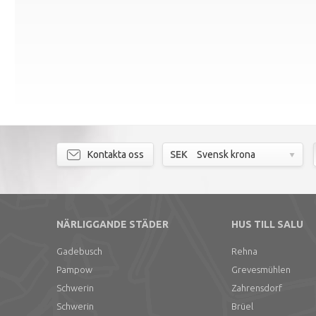
Kontakta oss
SEK
Svensk krona
NÄRLIGGANDE STÄDER
HUS TILL SALU
Gadebusch
Rehna
Pampow
Grevesmühlen
Schwerin
Zahrensdorf
Schwerin
Brüel