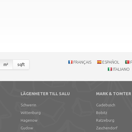
FRANÇAIS
ESPAÑOL
m²
sqft
ITALIANO
LÄGENHETER TILL SALU
MARK & TOMTER 
Schwerin
Gadebusch
Wittenburg
Bobitz
Hagenow
Ratzeburg
Gudow
Zaschendorf