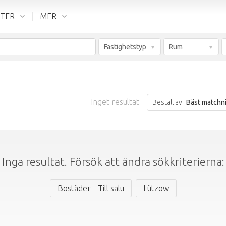
NTER
MER
Fastighetstyp
Rum
Inget resultat
Beställ av:
Bäst matchnin
Inga resultat. Försök att ändra sökkriterierna:
Bostäder - Till salu
Lützow