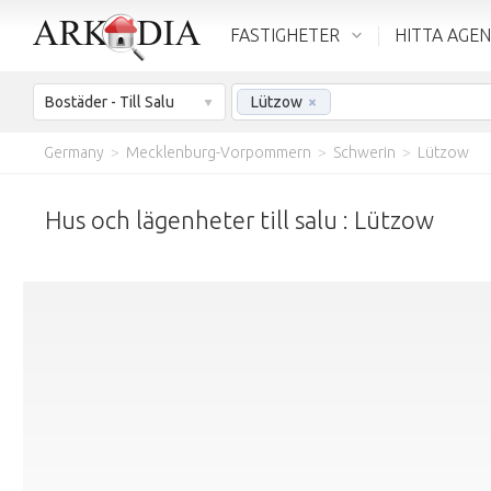
FASTIGHETER
HITTA AGE
Bostäder - Till Salu
Lützow
×
Germany
>
Mecklenburg-Vorpommern
>
Schwerin
>
Lützow
Hus och lägenheter till salu : Lützow