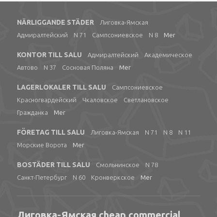
NÄRLIGGANDE STÄDER
Лиговка-Ямская
Адмиралтейский
N 71
Сампсониевское
N 8
Mer
KONTOR TILL SALU
Адмиралтейский
Академическое
Автово
N 37
Сосновая Поляна
Mer
LAGERLOKALER TILL SALU
Сампсониевское
Красногвардейский
Чкаловское
Светлановское
Гражданка
Mer
FÖRETAG TILL SALU
Лиговка-Ямская
N 71
N 8
N 11
Морские Ворота
Mer
BOSTÄDER TILL SALU
Смольнинское
N 78
Санкт-Петербург
N 60
Кронверкское
Mer
Лиговка-Ямская cheap commercial