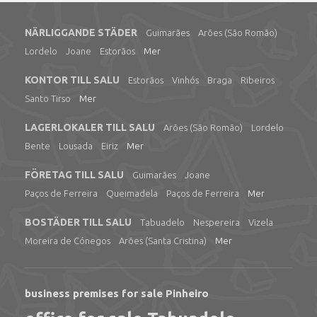
NÄRLIGGANDE STÄDER
Guimarães
Arões (São Romão)
Lordelo
Joane
Estorãos
Mer
KONTOR TILL SALU
Estorãos
Vinhós
Braga
Ribeiros
Santo Tirso
Mer
LAGERLOKALER TILL SALU
Arões (São Romão)
Lordelo
Bente
Lousada
Eiriz
Mer
FÖRETAG TILL SALU
Guimarães
Joane
Paços de Ferreira
Queimadela
Paços de Ferreira
Mer
BOSTÄDER TILL SALU
Tabuadelo
Nespereira
Vizela
Moreira de Cónegos
Arões (Santa Cristina)
Mer
business premises for sale Pinheiro