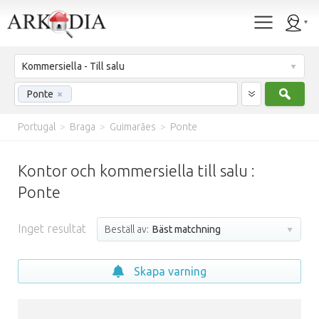
Kommersiella - Till salu
Sök
Ponte
×
Portugal
>
Braga
>
Guimarães
>
Ponte
Kontor och kommersiella till salu :
Ponte
Inget resultat
Beställ av:
Bäst matchning
Skapa varning