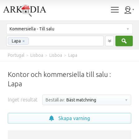
Kommersiella - Till salu
Sök
Lapa
×
Portugal
>
Lisboa
>
Lisboa
>
Lapa
Kontor och kommersiella till salu :
Lapa
Inget resultat
Beställ av:
Bäst matchning
Skapa varning