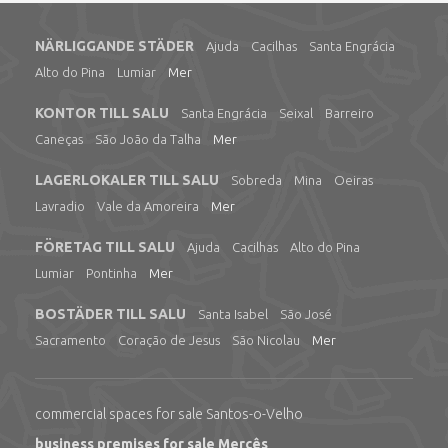
NÄRLIGGANDE STÄDER
Ajuda
Cacilhas
Santa Engrácia
Alto do Pina
Lumiar
Mer
KONTOR TILL SALU
Santa Engrácia
Seixal
Barreiro
Caneças
São João da Talha
Mer
LAGERLOKALER TILL SALU
Sobreda
Mina
Oeiras
Lavradio
Vale da Amoreira
Mer
FÖRETAG TILL SALU
Ajuda
Cacilhas
Alto do Pina
Lumiar
Pontinha
Mer
BOSTÄDER TILL SALU
Santa Isabel
São José
Sacramento
Coração de Jesus
São Nicolau
Mer
commercial spaces for sale Santos-o-Velho
business premises for sale Mercês