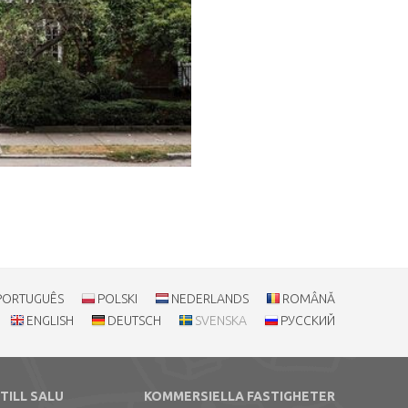
PORTUGUÊS
POLSKI
NEDERLANDS
ROMÂNĂ
ENGLISH
DEUTSCH
SVENSKA
РУССКИЙ
TILL SALU
KOMMERSIELLA FASTIGHETER