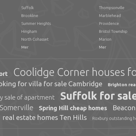
Suffolk
Thompsonville
Brookline
Marblehead
Summer Heights
Providence
Hingham
Bristol Township
North Cohasset
Marion
Mer
Mer
Coolidge Corner houses fo
ort
oking for villa for sale Cambridge
Brighton rea
Suffolk for sal
y sale of apartment
 Somerville
Beacon 
Spring Hill cheap homes
real estate homes Ten Hills
Roxbury outstanding h