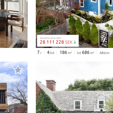
30 493 536 SEK
28 111 228
SEK
7
4
186
686
r
bd
m²
lot
m²
Allston
LADDAR...