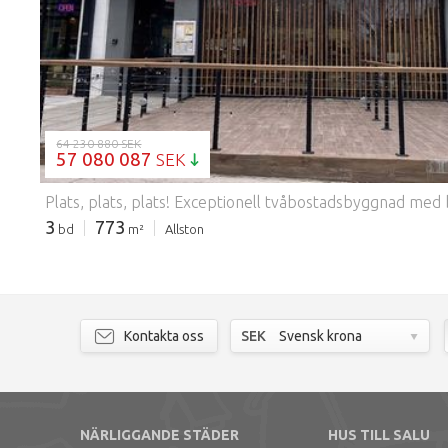
64 230 880 SEK
57 080 087
SEK
3
773
bd
m²
Allston
Kontakta oss
SEK
Svensk krona
NÄRLIGGANDE STÄDER
HUS TILL SALU