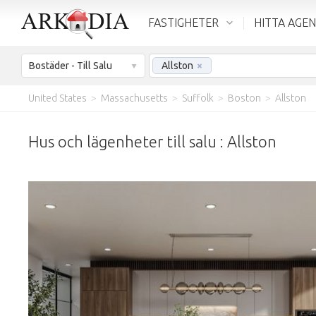
FASTIGHETER
HITTA AGE
Bostäder - Till Salu
Allston
×
United States
>
Massachusetts
>
Suffolk
>
Boston
>
Allston
Hus och lägenheter till salu : Allston