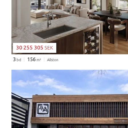
30 255 305
SEK
3
156
bd
m²
Allston
LADDAR...