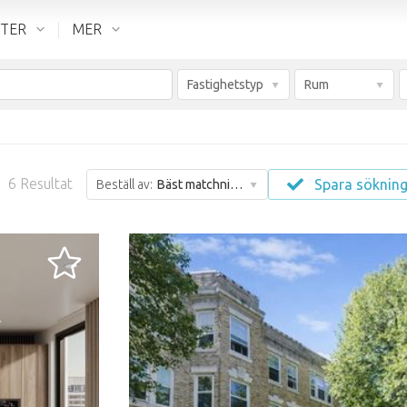
NTER
MER
Fastighetstyp
Rum
6
Resultat
Spara söknin
Beställ av:
Bäst matchning