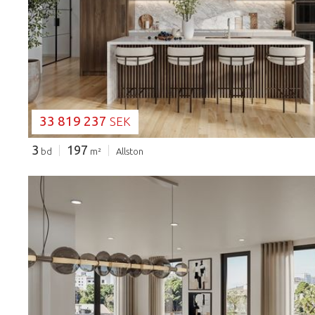
LADDAR...
33 819 237
SEK
3
197
bd
m²
Allston
LADDAR...