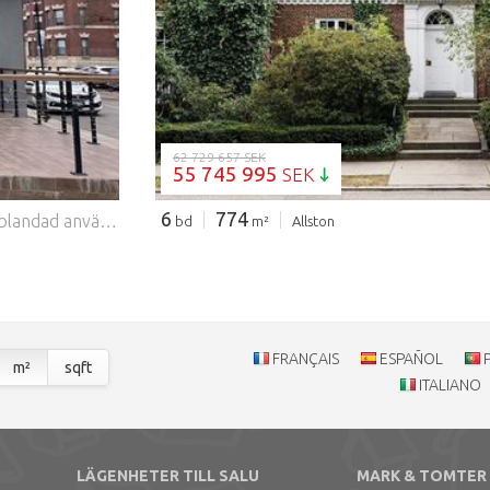
62 729 657 SEK
55 745 995
SEK
6
774
Plats, plats, plats! Exceptionell tvåbostadsbyggnad med blandad användning i hjärtat av Brookline, med en NNN-hyrd kommersiell lokal som upptas av en ledande nationell restaurangoperatör med en nyligen utbyggnad på 2 miljoner dollar+. Fastigheten inkluderar en sällsynt Brookline full alkohollicens kl. 01:00, hissåtkomst för kommersiella leveranser och rymliga uteserveringsplatser. Andra våningen erbjuder en förfinad bostad med tre sovrum och 1,5 badrum med öppet vardagsrum, matplats, tvättstuga i lägenheten och en extraordinär privat takterrass på över 1 000 kvadratfot. Oöverträffad belägen bara några steg från Green Line, Coolidge Corner, BU, Longwood Medical, H-Mart intill och Bostons mest livliga destinationer.
bd
m²
Allston
FRANÇAIS
ESPAÑOL
m²
sqft
ITALIANO
LÄGENHETER TILL SALU
MARK & TOMTER 