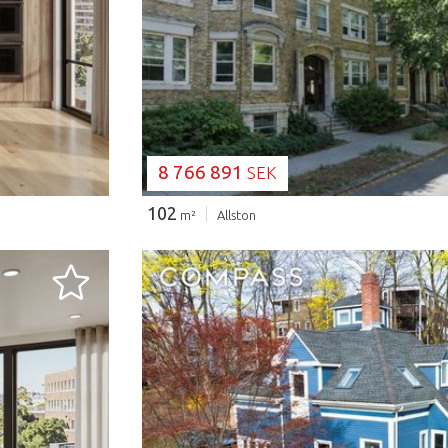
LADDAR...
8 766 891
SEK
102
m²
Allston
LADDAR...